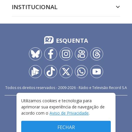
INSTITUCIONAL
ESQUENTA
Todos os direitos reservados - 2009-
2026
- Rádio e Televisão Record S.A
Utilizamos cookies e tecnologia para
CARREIRA
FALE CONOSCO
PRIVACIDADE
aprimorar sua experiência de navegação de
TERMOS E CONDIÇÕES DE USO
acordo com o
Aviso de Privacidade
.
FECHAR