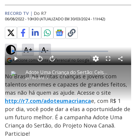
RECORD TV
|
Do R7
06/08/2022 - 10H30
(ATUALIZADO EM
30/03/2024 - 11H42
)
A+
A-
L
o
a
Adicione como fonte preferencial no Google
d
C
P
V
A
P
F
e
o
l
o
v
u
Opens in new window
d
m
a
l
a
l
:
Adote Uma Criança do Sertão: Celso Zucatelli mostra como contribuir para um futuro melhor
p
y
t
n
l
3
No Brasil, há muitas crianças e jovens com
a
a
ç
s
2
por
RecordTV
r
r
a
c
.
t
1
r
l
r
4
talentos enormes e capazes de grandes feitos,
i
0
1
e
2
l
s
0
e
%
h
mas não há quem as ajude. Acesse o site
e
s
n
a
g
e
r
u
g
http://r7.com/adoteumacrianca
e, com R$ 1
n
u
a
d
n
o
d
por dia, você pode dar a elas a oportunidade de
s
o
s
um futuro melhor. É a campanha Adote Uma
y
Criança do Sertão, do Projeto Nova Canaã.
Participe!
M