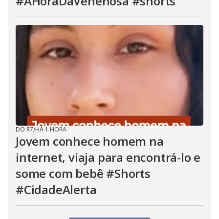
#AHoraDaVenenosa #shorts
DO R7
/
HÁ 1 HORA
Jovem conhece homem na
internet, viaja para encontrá-lo e
some com bebê #Shorts
#CidadeAlerta