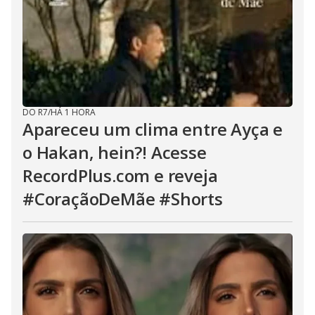
DO R7
/
HÁ 1 HORA
Apareceu um clima entre Ayça e
o Hakan, hein?! Acesse
RecordPlus.com e reveja
#CoraçãoDeMãe #Shorts