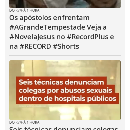
DO R7
/
HÁ 1 HORA
Os apóstolos enfrentam
#AGrandeTempestade Veja a
#NovelaJesus no #RecordPlus e
na #RECORD #Shorts
DO R7
/
HÁ 1 HORA
Seis técnicas denunciam colegas