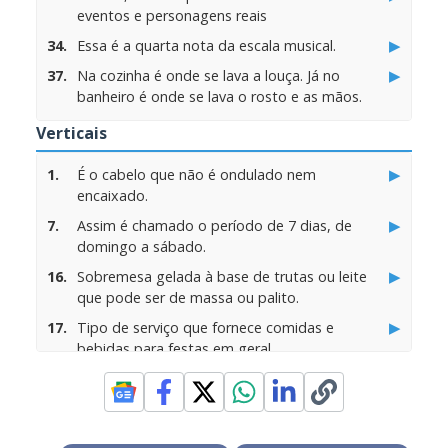
eventos e personagens reais
▶
34.
Essa é a quarta nota da escala musical.
▶
37.
Na cozinha é onde se lava a louça. Já no
banheiro é onde se lava o rosto e as mãos.
▶
45.
Na sacada é para descansar, na internet para
Verticais
comunicar, mas na pesca serve para apanhar.
▶
1.
É o cabelo que não é ondulado nem
▶
48.
Conhecido preparado culinário que enche o
encaixado.
pastel doce ou bolo
▶
7.
Assim é chamado o período de 7 dias, de
▶
55.
É o desejo ou necessidade urgente de
domingo a sábado.
alimento?
▶
16.
Sobremesa gelada à base de trutas ou leite
▶
59.
Moeda utilizada no Japão?
que pode ser de massa ou palito.
▶
64.
Como também é conhecido um avião
▶
17.
Tipo de serviço que fornece comidas e
particular.
bebidas para festas em geral.
▶
71.
Pode ser uma gafe ou situação
▶
18.
É o resultado da avaliação que o médico faz
constrangedora que na gíria é um tipo de
dos sintomas do paciente.
macaco?
▶
19.
Casa de diversões com espetáculos musicais
▶
77.
É o conjunto de palavras que uma