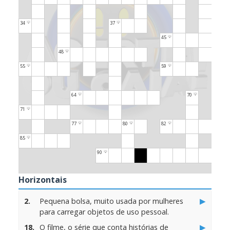
34
37
💡
💡
45
💡
48
💡
55
59
💡
💡
64
70
💡
💡
71
💡
77
80
82
💡
💡
💡
85
💡
90
💡
Horizontais
▶
2.
Pequena bolsa, muito usada por mulheres
para carregar objetos de uso pessoal.
▶
18.
O filme, o série que conta histórias de