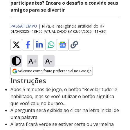
participantes? Encare o desafio e convide seus
amigos para se divertir
PASSATEMPO
|
Ri7a, a inteligência artificial do R7
01/04/2025 - 13H55
(ATUALIZADO EM
02/04/2025 - 11H36
)
A+
A-
Adicione como fonte preferencial no Google
Opens in new window
Instruções
Após 5 minutos de jogo, o botão “Revelar tudo” é
habilitado, mas se você utilizar o botão significa
que você caiu no buraco...
A pergunta será exibida ao clicar na letra inicial de
uma palavra
A letra ficará verde se estiver certa ou vermelha