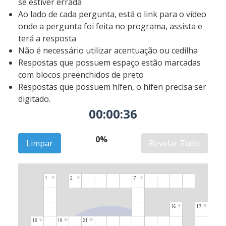
se estiver errada
Ao lado de cada pergunta, está o link para o vídeo
onde a pergunta foi feita no programa, assista e
terá a resposta
Não é necessário utilizar acentuação ou cedilha
Respostas que possuem espaço estão marcadas
com blocos preenchidos de preto
Respostas que possuem hífen, o hífen precisa ser
digitado.
00:00:37
0%
Limpar
Revelar Tudo
1
2
7
💡
💡
💡
16
17
💡
💡
18
19
21
💡
💡
💡