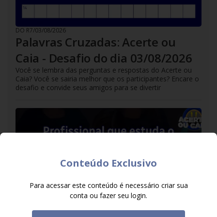
DO R7
/
03/08/2026
Palavras Cruzadas: Acerte ou
Caia - Desafio do dia 03/08/2026
Você se lembra das perguntas e respostas do Acerte ou
Caia? Você se sairia melhor que os participantes? Encare o
desafio e convide seus amigos para se divertir
Conteúdo Exclusivo
Para acessar este conteúdo é necessário criar sua
conta ou fazer seu login.
DO R7
/
02/08/2026