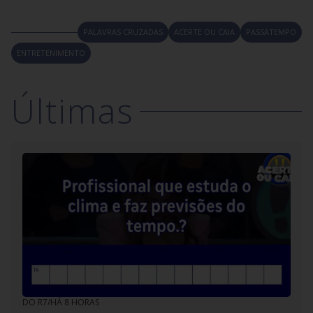
vida?
conhecido desde a antiguidade
▶
98.
Dispositivo usado na boca para detectar o
▶
25.
Corte de carne muito consumido com molho
PALAVRAS CRUZADAS
ACERTE OU CAIA
PASSATEMPO
consumo de álcool.
barbecue.
ENTRETENIMENTO
▶
33.
Complete o famoso verso de Vinícius de Moraes.
Olha que coisa mais linda, mais cheia...
Últimas
▶
40.
É um sistema de freio de carros que é
popularmente conhecido por essa sigla.
▶
53.
Segundo a famosa musica de Gilberto Gil, ela não
costuma falhar.
▶
63.
Ele é o biscoito americano assado com gotas de
chocolate que caiu no gosto do brasileiro
▶
66.
Quem é acanhado ou inibido costuma ser visto
assim?
▶
67.
Vicente Martella, famoso no Brasil, interpretou este
personagem em Todo Mundo Odeia o Chris.
▶
74.
Conjunto de todas as espécies de vegetação de um
país ou região.
DO R7
/
HÁ 8 HORAS