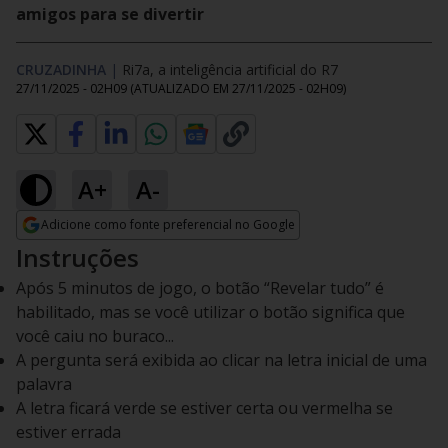
amigos para se divertir
CRUZADINHA
|
Ri7a, a inteligência artificial do R7
27/11/2025 - 02H09
(ATUALIZADO EM
27/11/2025 - 02H09
)
A+
A-
Adicione como fonte preferencial no Google
Opens in new window
Instruções
Após 5 minutos de jogo, o botão “Revelar tudo” é
habilitado, mas se você utilizar o botão significa que
você caiu no buraco...
A pergunta será exibida ao clicar na letra inicial de uma
palavra
A letra ficará verde se estiver certa ou vermelha se
estiver errada