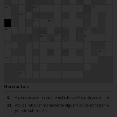
33
35
40
💡
💡
💡
43
💡
51
53
💡
💡
58
63
💡
💡
66
67
69
💡
💡
💡
72
74
💡
💡
86
💡
87
💡
98
💡
Horizontais
▶
6.
A pessoa que nasceu no estado do Mato Grosso?
▶
21.
Ato de rebaixar moralmente alguém ou demonstrar
grande submissão.