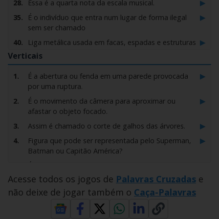
▶
28.
Essa é a quarta nota da escala musical.
▶
35.
É o indivíduo que entra num lugar de forma ilegal
sem ser chamado
▶
40.
Liga metálica usada em facas, espadas e estruturas
de prédios.
Verticais
▶
43.
Número que ocupa a primeira posição.
▶
1.
É a abertura ou fenda em uma parede provocada
▶
51.
É o mesmo que fazer de novo ou tornar a fazer?
por uma ruptura.
▶
58.
Pequena partícula dura de substâncias como areia
▶
2.
É o movimento da câmera para aproximar ou
ou arroz.
afastar o objeto focado.
▶
69.
É a famosa sigla pra qualquer objeto voador não
▶
3.
Assim é chamado o corte de galhos das árvores.
identificado.
▶
4.
Figura que pode ser representada pelo Superman,
▶
72.
É a sigla do maior Estado brasileiro em extensão
Batman ou Capitão América?
territorial.
▶
5.
É o mesmo que está desamparado ou sem
▶
74.
Ao contrário do calorento, esse indivíduo é muito
proteção.
Acesse todos os jogos de
Palavras Cruzadas
e
sensível ao frio.
▶
9.
Substância gelatinosa que pode ser usada para
não deixe de jogar também o
Caça-Palavras
▶
86.
É a mãe da mãe ou a mãe do pai?
fixar os cabelos.
▶
87.
Obra que uma pessoa escreve sobre a sua própria
▶
24.
Instrumento de cordas tocado com os dedos e