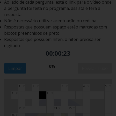
Ao lado de cada pergunta, está o link para o vídeo onde
a pergunta foi feita no programa, assista e terá a
resposta
Não é necessário utilizar acentuação ou cedilha
Respostas que possuem espaço estão marcadas com
blocos preenchidos de preto
Respostas que possuem hífen, o hífen precisa ser
digitado.
00:00:24
0%
Limpar
Revelar Tudo
1
2
3
4
5
💡
💡
💡
💡
💡
6
9
💡
💡
21
24
25
💡
💡
💡
28
💡