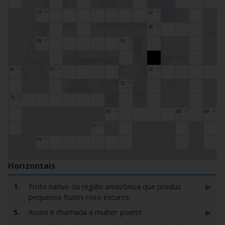
37
42
💡
💡
46
💡
49
53
💡
💡
60
61
66
💡
💡
💡
72
💡
75
💡
85
88
89
💡
💡
💡
91
💡
95
💡
Horizontais
▶
1.
Fruto nativo da região amazônica que produz
pequenos frutos roxo escuros.
▶
5.
Assim é chamada a mulher jovem!