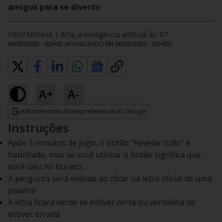
amigos para se divertir
CRUZADINHA
|
Ri7a, a inteligência artificial do R7
06/05/2025 - 02H05
(ATUALIZADO EM
06/05/2025 - 02H05
)
A+
A-
Adicione como fonte preferencial no Google
Opens in new window
Instruções
Após 5 minutos de jogo, o botão “Revelar tudo” é
habilitado, mas se você utilizar o botão significa que
você caiu no buraco...
A pergunta será exibida ao clicar na letra inicial de uma
palavra
A letra ficará verde se estiver certa ou vermelha se
estiver errada