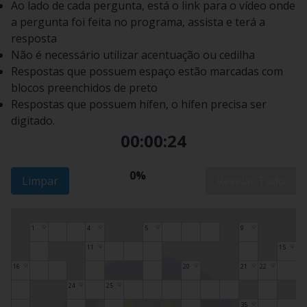
Ao lado de cada pergunta, está o link para o vídeo onde
a pergunta foi feita no programa, assista e terá a
resposta
Não é necessário utilizar acentuação ou cedilha
Respostas que possuem espaço estão marcadas com
blocos preenchidos de preto
Respostas que possuem hífen, o hífen precisa ser
digitado.
00:00:25
0%
Limpar
Revelar Tudo
1
4
5
9
💡
💡
💡
💡
11
15
💡
💡
16
20
21
22
💡
💡
💡
💡
24
25
💡
💡
35
💡