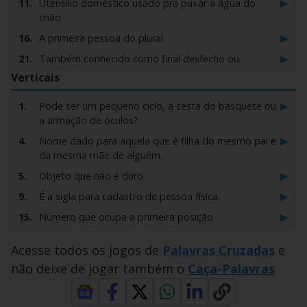
▶
11.
Utensílio doméstico usado pra puxar a água do
chão
▶
16.
A primeira pessoa do plural.
▶
21.
Também conhecido como final desfecho ou
contrário de início.
Verticais
▶
24.
Bastão revestido de borracha geralmente usado
▶
1.
Pode ser um pequeno ciclo, a cesta do basquete ou
por policiais.
a armação de óculos?
▶
35.
Cidade do estado de são paulo, famosa pelos seus
▶
4.
Nome dado para aquela que é filha do mesmo pai e
objetos em tamanhos exagerados?
da mesma mãe de alguém.
▶
37.
Na Havan todo mundo pode encontrar um montão
▶
5.
Objeto que não é duro.
deles e descobrir o ideal para o estilo de cada mãe
(Patrocinado)
▶
9.
É a sigla para cadastro de pessoa física.
▶
46.
No icônico livro "O Senhor dos Anéis", Gandalf ficou
▶
15.
Número que ocupa a primeira posição.
conhecido como o guardião deste objeto.
▶
16.
É a mais competitiva liga de basquete profissional
▶
49.
Assim é conhecido o atleta que pratica algum tipo
Acesse todos os jogos de
Palavras Cruzadas
e
do mundo.
de luta.
não deixe de jogar também o
Caça-Palavras
▶
20.
A famosa palavra da internet que todos usam nas
▶
61.
Uma forma popular de dizer dinheiro.
redes, chamada no livro o gene egoísta de richard
dawkins.
▶
66.
O tempo livre para descansar e curtir com algum