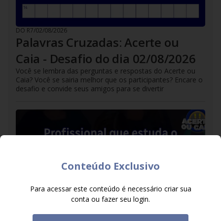
DO R7
/
02/08/2026
Palavras Cruzadas: Acerte ou
Caia - Desafio do dia 02/08/2026
Você se lembra das perguntas e respostas do Acerte ou
Caia? Você se sairia melhor que os participantes? Encare o
desafio e convide seus amigos para se divertir
Conteúdo Exclusivo
Para acessar este conteúdo é necessário criar sua
conta ou fazer seu login.
DO R7
/
01/08/2026