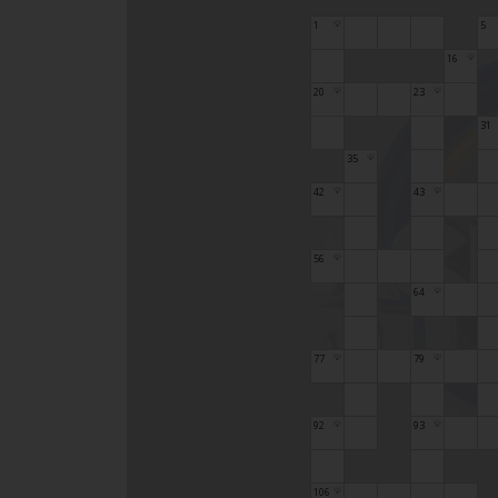
1
5
💡
16
💡
20
23
💡
💡
31
35
💡
42
43
💡
💡
56
💡
64
💡
77
79
💡
💡
92
93
💡
💡
106
💡