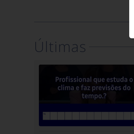
59.
É a pessoa que não tem bom gosto,
refinamento, e está fora da moda.
64.
É a moeda de Portugal.
73.
É o tipo de café feito ao passar água quent
por um filtro com pó?
Últimas
77.
Pode ser uma brincadeira de mau gosto ou 
relacionado ao palhaço.
92.
É a mãe da mãe ou a mãe do pai?
93.
Fase de transição entre a infância e a idade
adulta, marcado por mudanças físicas e
emocionais
106.
Como é chamada a informação não confir
que circula entre pessoas que gera
especulação.
110.
Pode ser um tipo de cosmético ou espaço
pouco iluminado onde não há incidência de 
114.
Ele pode apertar o cadarço do tênis ou