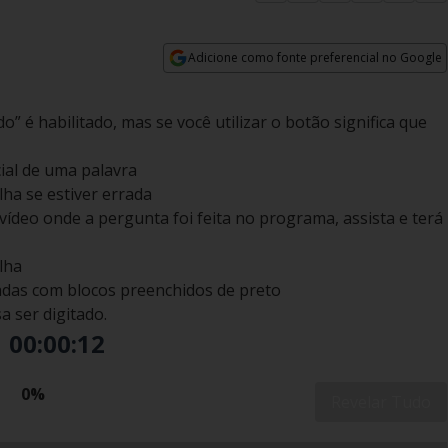
Adicione como fonte preferencial no Google
Opens in new window
” é habilitado, mas se você utilizar o botão significa que
cial de uma palavra
lha se estiver errada
 vídeo onde a pergunta foi feita no programa, assista e terá
lha
das com blocos preenchidos de preto
a ser digitado.
00:00:13
0%
Revelar Tudo