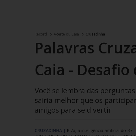
Record
Acerte ou Caia
Cruzadinha
Palavras Cruz
Caia - Desafio
Você se lembra das perguntas 
sairia melhor que os participa
amigos para se divertir
CRUZADINHA
|
Ri7a, a inteligência artificial do R7