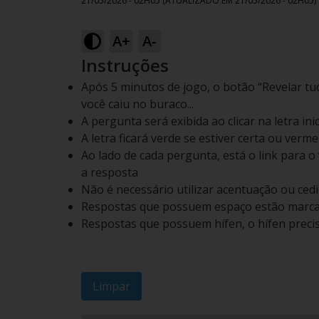
21/05/2026 - 02H05
(ATUALIZADO EM
21/05/2026 - 02H05
)
A+
A-
Instruções
Após 5 minutos de jogo, o botão “Revelar tudo
você caiu no buraco...
A pergunta será exibida ao clicar na letra ini
A letra ficará verde se estiver certa ou verme
Ao lado de cada pergunta, está o link para o
a resposta
Não é necessário utilizar acentuação ou cedi
Respostas que possuem espaço estão marca
Respostas que possuem hífen, o hífen precis
Limpar