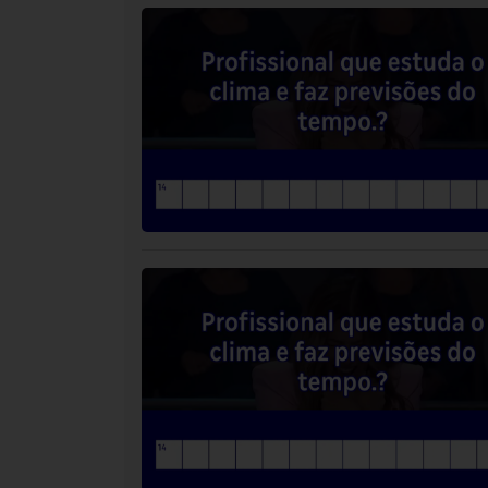
também a garganta quando bate o
nervosismo.