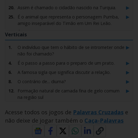
▶
20.
Assim é chamado o cidadão nascido na Turquia.
▶
25.
É o animal que representa o personagem Pumba,
amigo inseparável do Timão em Um Rei Leão.
▶
30.
É um dos quatro naipes do baralho.
Verticais
▶
37.
É a personagem feminina que representa o lado do
▶
1.
O indivíduo que tem o hábito de se intrometer onde
mal em filmes e novelas.
não foi chamado?
▶
40.
É o golpe que o passarinho dá com o bico.
▶
4.
É o passo a passo para o preparo de um prato.
▶
49.
É a pessoa do sexo feminino que está acanhada,
▶
6.
A famosa sigla que significa discutir a relação.
constrangida ou inibida?
▶
8.
O contrário de... diurna?
▶
56.
Pode ser a mistura do molho branco com molho
vermelho ou um tipo de vinho
▶
12.
Formação natural de camada fina de gelo comum
na região sul
▶
64.
Posição oposta a horizontal, que vai de cima para
baixo?
▶
17.
Veículo de aluguel destinado ao transporte de
Acesse todos os jogos de
Palavras Cruzadas
e
passageiros que marca o preço da corrida
▶
71.
É o movimento da água do mar causado por ventos
não deixe de jogar também o
Caça-Palavras
e mares.
▶
19.
Festa carnavalesca fora do período de carnaval
▶
81.
É a pessoa que compõe músicas e toca
▶
30.
São as assistentes de palco da apresentadora Xuxa
instrumentos.
Meneguel.