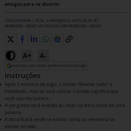
amigos para se divertir
CRUZADINHA
|
Ri7a, a inteligência artificial do R7
08/08/2025 - 02H07
(ATUALIZADO EM
08/08/2025 - 02H07
)
A+
A-
Adicione como fonte preferencial no Google
Opens in new window
Instruções
Após 5 minutos de jogo, o botão “Revelar tudo” é
habilitado, mas se você utilizar o botão significa que
você caiu no buraco...
A pergunta será exibida ao clicar na letra inicial de uma
palavra
A letra ficará verde se estiver certa ou vermelha se
estiver errada