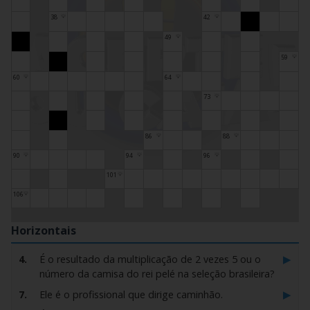
38
42
💡
💡
49
💡
59
💡
60
64
💡
💡
73
💡
86
88
💡
💡
90
94
96
💡
💡
💡
101
💡
106
💡
Horizontais
▶
4.
É o resultado da multiplicação de 2 vezes 5 ou o
número da camisa do rei pelé na seleção brasileira?
▶
7.
Ele é o profissional que dirige caminhão.