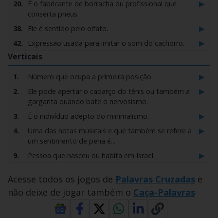
▶
20.
É o fabricante de borracha ou profissional que
conserta pneus.
▶
38.
Ele é sentido pelo olfato.
▶
42.
Expressão usada para imitar o som do cachorro.
Verticais
▶
60.
Utensílio popular usado na cozinha para puxar água
da pia.
▶
1.
Número que ocupa a primeira posição.
▶
64.
É um sistema de freio de carros que é
▶
2.
Ele pode apertar o cadarço do tênis ou também a
popularmente conhecido por essa sigla.
garganta quando bate o nervosismo.
▶
73.
Em uma conversa é uma manifestação de afeto. No
▶
3.
É o indivíduo adepto do minimalismo.
guarda-roupa, um traje masculino.
▶
4.
Uma das notas musicais e que também se refere a
▶
86.
Expressão tipicamente mineira de espanto,
um sentimento de pena é...
admiração, surpresa susto ou impaciência
▶
9.
Pessoa que nasceu ou habita em Israel.
▶
88.
É a famosa sigla pra qualquer objeto voador não
identificado.
▶
15.
Ator conhecido pelos filmes Grease e Os Embalos
Acesse todos os jogos de
Palavras Cruzadas
e
de Sábado à Noite e Pulp Fiction.
▶
90.
Assim é chamada a mulher de cabelos loiros.
não deixe de jogar também o
Caça-Palavras
▶
18.
Típica festa feita na praia com comida, bebida,
▶
101.
No celular tem e hoje em dia quase ninguém vive
fogueira, música ao vivo.
sem.