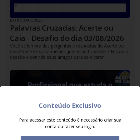
DO R7
/
03/08/2026
Palavras Cruzadas: Acerte ou
Caia - Desafio do dia 03/08/2026
Você se lembra das perguntas e respostas do Acerte ou
Caia? Você se sairia melhor que os participantes? Encare o
desafio e convide seus amigos para se divertir
Conteúdo Exclusivo
Para acessar este conteúdo é necessário criar sua
conta ou fazer seu login.
DO R7
/
02/08/2026