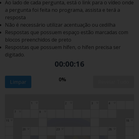
Ao lado de cada pergunta, está o link para o vídeo onde
a pergunta foi feita no programa, assista e terá a
resposta
Não é necessário utilizar acentuação ou cedilha
Respostas que possuem espaço estão marcadas com
blocos preenchidos de preto
Respostas que possuem hífen, o hífen precisa ser
digitado.
00:00:17
0%
Limpar
Revelar Tudo
1
2
3
4
💡
💡
💡
💡
7
9
💡
💡
15
18
💡
💡
20
23
28
💡
💡
💡