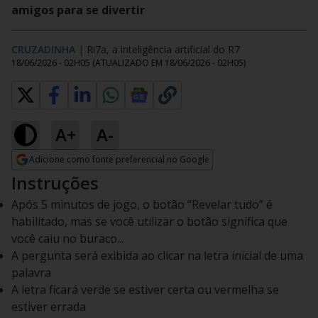
amigos para se divertir
CRUZADINHA
|
Ri7a, a inteligência artificial do R7
18/06/2026 - 02H05
(ATUALIZADO EM
18/06/2026 - 02H05
)
A+
A-
Adicione como fonte preferencial no Google
Opens in new window
Instruções
Após 5 minutos de jogo, o botão “Revelar tudo” é
habilitado, mas se você utilizar o botão significa que
você caiu no buraco...
A pergunta será exibida ao clicar na letra inicial de uma
palavra
A letra ficará verde se estiver certa ou vermelha se
estiver errada