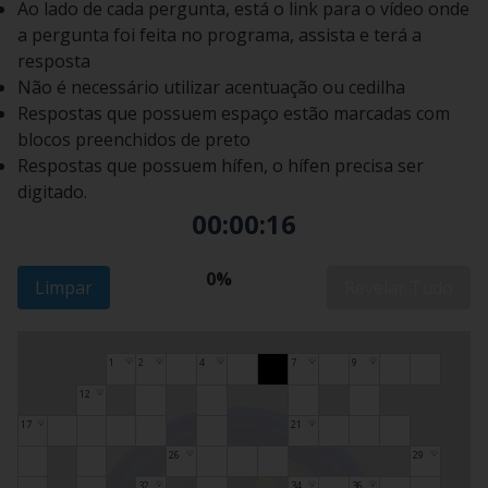
Ao lado de cada pergunta, está o link para o vídeo onde
a pergunta foi feita no programa, assista e terá a
resposta
Não é necessário utilizar acentuação ou cedilha
Respostas que possuem espaço estão marcadas com
blocos preenchidos de preto
Respostas que possuem hífen, o hífen precisa ser
digitado.
00:00:17
0%
Limpar
Revelar Tudo
1
2
4
7
9
💡
💡
💡
💡
💡
12
💡
17
21
💡
💡
26
29
💡
💡
32
34
36
💡
💡
💡