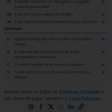
▶
21.
O líquido composto de hidrogênio e oxigênio,
essencial para a vida?
▶
26.
É um dos quatro naipes do baralho.
▶
34.
É um tubo curvado encontrado em pias, latrinas e
esgotos.
Verticais
▶
44.
Indivíduo despido, sem qualquer roupa.
▶
2.
Sigla em português para se referir aos Estados
▶
47.
É a unidade de comprimento equivalente à
Unidos.
centésima parte de um metro.
▶
4.
É a pessoa que escreve obras de ficção,
▶
65.
Sigla usada no Brasil para o documento com foto e
principalmente romances.
dados pessoais como nome e filiação.
▶
7.
O satélite natural da terra sem luz própria.
▶
68.
Ela é a mãe da modelo Yasmin Brunet.
▶
9.
Tecido leve e fino que as noivas usam sobre a
▶
75.
É a mãe da mãe ou a mãe do pai?
cabeça?
▶
82.
Assim é chamada a loja de sapatos.
▶
12.
Enquanto a refeição principal não chega, ele é
▶
88.
É a linha demarcada com cordas e boias para
servido acompanhado de uma bebida
Acesse todos os jogos de
Palavras Cruzadas
e
competições de natação nas piscinas.
▶
17.
Nesse famoso jogo, as pecinhas vão caindo
não deixe de jogar também o
Caça-Palavras
▶
96.
Grande instrumento de sopro que produz um som
lentamente até encaixar uma nas outras.
grave e é visto em orquestras.
▶
29.
O mesmo que reparo ou que o cliente busca na