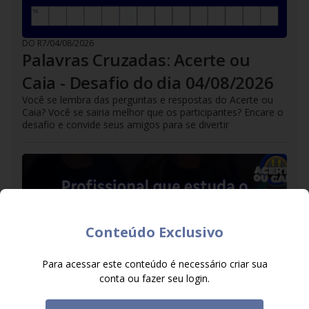
DO R7
/
04/08/2026
Palavras Cruzadas: Acerte ou
Caia - Desafio do dia 04/08/2026
Você se lembra das perguntas e respostas do Acerte ou
Caia? Você se sairia melhor que os participantes? Encare o
desafio e convide seus amigos para se divertir
Conteúdo Exclusivo
Para acessar este conteúdo é necessário criar sua
conta ou fazer seu login.
DO R7
/
03/08/2026