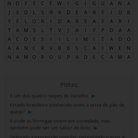
N
D
F
E
C
E
W
I
G
I
G
U
A
N
A
J
E
O
L
S
R
K
D
E
A
R
F
I
D
B
Y
F
L
O
R
I
D
A
R
S
A
F
A
R
I
T
A
M
S
L
T
V
J
A
I
F
P
D
A
A
A
C
O
E
S
I
I
L
I
M
I
T
A
D
O
A
A
N
C
R
V
B
B
S
C
A
I
W
E
N
N
A
M
O
R
O
U
P
A
D
E
C
A
M
A
Pistas:
É um dos quatro naipes do baralho.
▶
Estado brasileiro conhecido como a terra do pão de
queijo?
▶
É onde as formigas vivem em sociedade, mas
também pode ser um sabor de bolo.
▶
Segundo a expressão popular: persistindo o erro, é