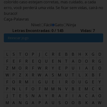
colorido caso estejam corretas, mas cuidado, a cada
erro, você perderá uma vida. Se ficar sem vidas, cairá no
buraco!
Caça-Palavras
Nível:
Fácil
Gato
Ninja
Letras Encontradas:
0
/
145
Vidas:
7
Reiniciar Jogo
L
S
T
O
P
J
C
R
E
B
B
H
X
G
D
F
E
F
R
E
Q
U
E
N
T
A
D
O
R
G
Z
M
O
R
F
W
R
Y
E
P
U
I
A
E
O
W
P
Z
X
R
W
A
S
M
U
T
L
X
B
F
F
O
R
M
I
G
U
E
I
R
O
U
G
E
Y
P
N
L
F
O
F
M
M
N
V
B
E
M
C
K
J
T
E
5
N
A
Y
R
A
F
I
A
C
A
O
M
A
N
G
A
P
A
U
S
O
O
B
K
A
W