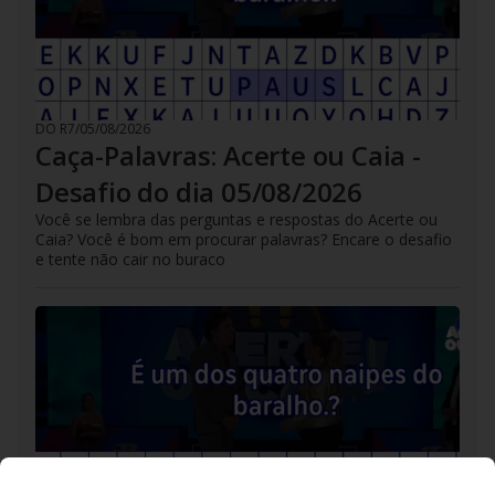
DO R7
/
05/08/2026
Caça-Palavras: Acerte ou Caia -
Desafio do dia 05/08/2026
Você se lembra das perguntas e respostas do Acerte ou
Caia? Você é bom em procurar palavras? Encare o desafio
e tente não cair no buraco