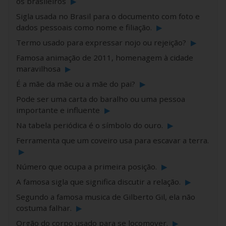
os brasileiros
▶
Sigla usada no Brasil para o documento com foto e
dados pessoais como nome e filiação.
▶
Termo usado para expressar nojo ou rejeição?
▶
Famosa animação de 2011, homenagem à cidade
maravilhosa
▶
É a mãe da mãe ou a mãe do pai?
▶
Pode ser uma carta do baralho ou uma pessoa
importante e influente
▶
Na tabela periódica é o símbolo do ouro.
▶
Ferramenta que um coveiro usa para escavar a terra.
▶
Número que ocupa a primeira posição.
▶
A famosa sigla que significa discutir a relação.
▶
Segundo a famosa musica de Gilberto Gil, ela não
costuma falhar.
▶
Orgão do corpo usado para se locomover.
▶