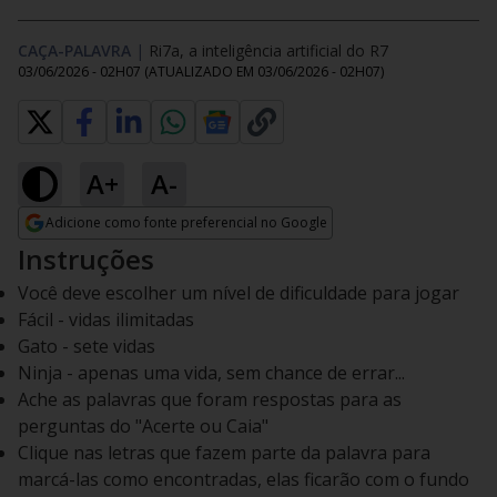
CAÇA-PALAVRA
|
Ri7a, a inteligência artificial do R7
03/06/2026 - 02H07
(ATUALIZADO EM
03/06/2026 - 02H07
)
A+
A-
Adicione como fonte preferencial no Google
Opens in new window
Instruções
Você deve escolher um nível de dificuldade para jogar
Fácil - vidas ilimitadas
Gato - sete vidas
Ninja - apenas uma vida, sem chance de errar...
Ache as palavras que foram respostas para as
perguntas do "Acerte ou Caia"
Clique nas letras que fazem parte da palavra para
marcá-las como encontradas, elas ficarão com o fundo