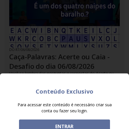
DO R7
/
06/08/2026
Caça-Palavras: Acerte ou Caia -
Desafio do dia 06/08/2026
Você se lembra das perguntas e respostas do Acerte ou
Caia? Você é bom em procurar palavras? Encare o desafio
e tente não cair no buraco
Conteúdo Exclusivo
Para acessar este conteúdo é necessário criar sua
conta ou fazer seu login.
ENTRAR