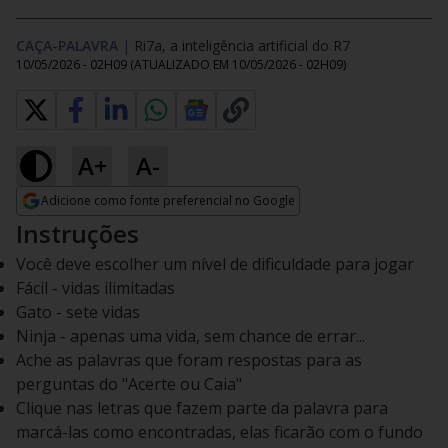
CAÇA-PALAVRA
|
Ri7a, a inteligência artificial do R7
10/05/2026 - 02H09
(ATUALIZADO EM
10/05/2026 - 02H09
)
A+
A-
Adicione como fonte preferencial no Google
Opens in new window
Instruções
Você deve escolher um nível de dificuldade para jogar
Fácil - vidas ilimitadas
Gato - sete vidas
Ninja - apenas uma vida, sem chance de errar...
Ache as palavras que foram respostas para as
perguntas do "Acerte ou Caia"
Clique nas letras que fazem parte da palavra para
marcá-las como encontradas, elas ficarão com o fundo