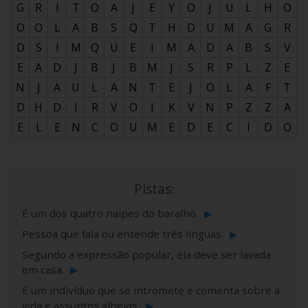
G
R
I
T
O
A
J
E
Y
O
J
U
L
H
O
O
O
L
A
B
S
Q
T
H
D
U
M
A
G
R
D
S
I
M
Q
U
E
I
M
A
D
A
B
S
V
E
A
D
J
B
J
B
M
J
S
R
P
L
Z
E
N
J
A
U
L
A
N
T
E
J
O
L
A
F
T
D
H
D
I
R
V
O
I
K
V
N
P
Z
Z
A
E
L
E
N
C
O
U
M
E
D
E
C
I
D
O
Pistas:
É um dos quatro naipes do baralho.
▶
Pessoa que fala ou entende três línguas.
▶
Segundo a expressão popular, ela deve ser lavada
em casa.
▶
É um indivíduo que se intromete e comenta sobre a
vida e assuntos alheios.
▶