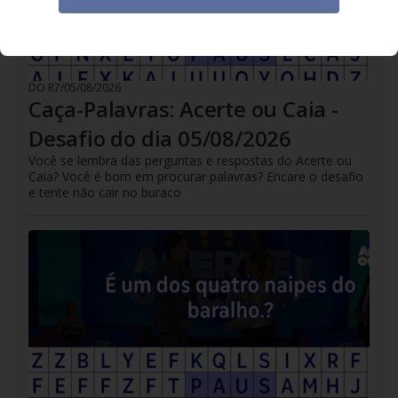
DO R7
/
05/08/2026
Caça-Palavras: Acerte ou Caia -
Desafio do dia 05/08/2026
Você se lembra das perguntas e respostas do Acerte ou
Caia? Você é bom em procurar palavras? Encare o desafio
e tente não cair no buraco