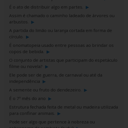
É o ato de distribuir algo em partes.
▶
Assim é chamado o caminho ladeado de árvores ou
arbustos.
▶
A partida do limão ou laranja cortada em forma de
círculo.
▶
É onomatopeia usado entre pessoas ao brindar os
copos de bebida.
▶
O conjunto de artistas que participam do espetáculo
filme ou novela?
▶
Ele pode ser de guerra, de carnaval ou até da
independência
▶
A semente ou fruto do dendezeiro.
▶
É o 7º mês do ano
▶
Estrutura fechada feita de metal ou madeira utilizada
para confinar animais.
▶
Pode ser algo que pertence à nobreza ou