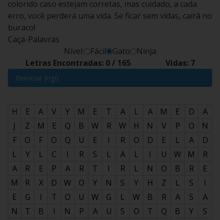
colorido caso estejam corretas, mas cuidado, a cada
erro, você perderá uma vida. Se ficar sem vidas, cairá no
buraco!
Caça-Palavras
Nível:
Fácil
Gato
Ninja
Letras Encontradas:
0
/
165
Vidas:
7
Reiniciar Jogo
H
E
A
V
Y
M
E
T
A
L
A
M
E
D
A
J
Z
M
E
Q
B
W
R
W
H
N
V
P
O
N
F
O
F
O
Q
U
E
I
R
O
D
E
L
A
D
L
Y
L
C
I
R
S
L
A
L
I
U
W
M
R
A
R
E
P
A
R
T
I
R
L
N
O
B
R
E
M
R
X
D
W
O
Y
N
S
Y
H
Z
L
S
I
E
G
I
T
O
U
W
G
L
W
B
R
A
S
A
N
T
B
I
N
P
A
U
S
O
T
Q
B
Y
S