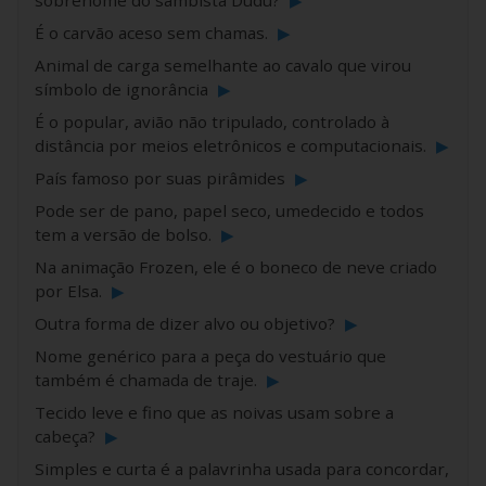
sobrenome do sambista Dudu?
▶
É o carvão aceso sem chamas.
▶
Animal de carga semelhante ao cavalo que virou
símbolo de ignorância
▶
É o popular, avião não tripulado, controlado à
distância por meios eletrônicos e computacionais.
▶
País famoso por suas pirâmides
▶
Pode ser de pano, papel seco, umedecido e todos
tem a versão de bolso.
▶
Na animação Frozen, ele é o boneco de neve criado
por Elsa.
▶
Outra forma de dizer alvo ou objetivo?
▶
Nome genérico para a peça do vestuário que
também é chamada de traje.
▶
Tecido leve e fino que as noivas usam sobre a
cabeça?
▶
Simples e curta é a palavrinha usada para concordar,