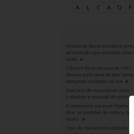
A
L
C
A
O
F
Animal da fauna brasileira ame
de extinção que estampa nota 
reais.
▶
Clássico filme musical de 1952
famoso pela cena do ator Gene 
dançando molhado na rua.
▶
Exercicio de musculacao para
trabalhar o musculo do peito.
A costureira usa esse objeto p
tirar as medidas da cintura, bra
busto.
▶
Tipo de mecanismo utilizado p