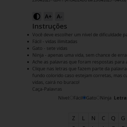
25/04/2025 - 02H11
(ATUALIZADO EM
25/04/2025 - 04H53
)
A+
A-
Instruções
Você deve escolher um nível de dificuldade p
Fácil - vidas ilimitadas
Gato - sete vidas
Ninja - apenas uma vida, sem chance de errar
Ache as palavras que foram respostas para 
Clique nas letras que fazem parte da palavr
fundo colorido caso estejam corretas, mas cu
vidas, cairá no buraco!
Caça-Palavras
Nível:
Fácil
Gato
Ninja
Letra
Z
L
N
C
Q
G