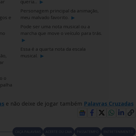
dar
queria...
▶
Personagem principal da animação,
gos e
meu malvado favorito.
▶
Pode ser uma nota musical ou a
 no
marcha que move o veículo para trás.
▶
Essa é a quarta nota da escala
ão,
musical.
▶
ar
o o
spalha
as
e não deixe de jogar também
Palavras Cruzadas
CAÇA PALAVRAS
ACERTE OU CAIA
PASSATEMPO
ENTRETENIMENTO