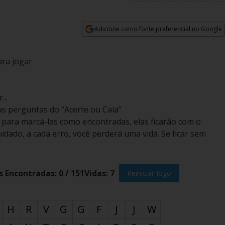
Adicione como fonte preferencial no Google
Opens in new window
ara jogar
...
as perguntas do “Acerte ou Caia”
a para marcá-las como encontradas, elas ficarão com o
idado, a cada erro, você perderá uma vida. Se ficar sem
s Encontradas:
0
/
151
Vidas:
7
Reiniciar Jogo
H
R
V
G
G
F
J
J
W