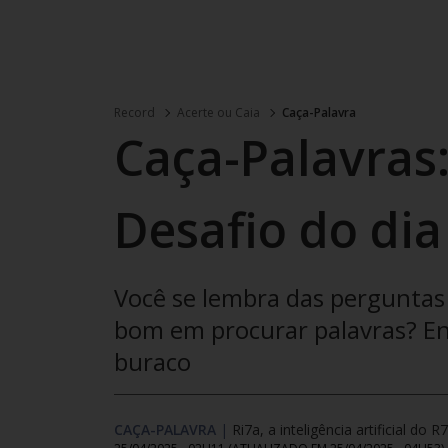
Record
Acerte ou Caia
Caça-Palavra
Caça-Palavras:
Desafio do dia
Você se lembra das perguntas 
bom em procurar palavras? Enc
buraco
CAÇA-PALAVRA
|
Ri7a, a inteligência artificial do R7