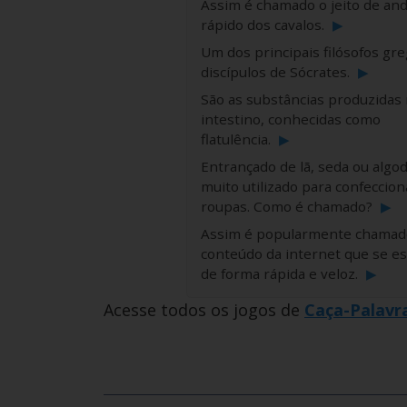
Assim é chamado o jeito de an
rápido dos cavalos.
▶
Um dos principais filósofos gre
discípulos de Sócrates.
▶
São as substâncias produzidas
intestino, conhecidas como
flatulência.
▶
Entrançado de lã, seda ou algod
muito utilizado para confeccion
roupas. Como é chamado?
▶
Assim é popularmente chamad
conteúdo da internet que se e
de forma rápida e veloz.
▶
Acesse todos os jogos de
Caça-Palavr