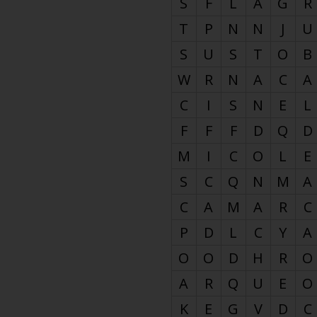
S
F
L
A
G
R
T
P
N
N
J
U
S
U
S
T
O
B
W
R
N
A
C
A
C
I
S
N
E
L
F
F
F
D
Q
D
M
I
C
O
L
E
S
C
Q
N
M
A
C
A
M
A
R
C
P
D
L
C
Y
A
O
O
D
H
R
O
A
R
Q
U
E
O
K
E
G
V
D
C