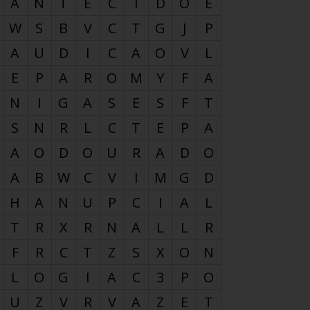
A
N
T
E
C
I
D
O
E
W
S
B
V
C
T
G
J
P
A
U
D
I
C
A
O
V
L
E
P
A
R
O
M
Y
F
A
N
I
G
A
S
E
S
F
T
S
N
R
L
C
T
E
P
A
A
O
D
O
U
R
A
D
O
A
B
W
C
V
I
M
G
D
H
A
N
U
P
C
I
A
L
T
R
X
R
N
A
L
L
R
F
R
C
T
Z
S
X
O
N
L
O
G
I
A
C
3
P
O
U
Z
V
R
V
A
Z
E
T