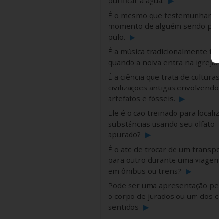
purificar a água.
▶
É o mesmo que testemunhar o
momento de alguém sendo pe
pulo.
▶
É a música tradicionalmente to
quando a noiva entra na igreja.
É a ciência que trata de culturas
civilizações antigas envolvendo
artefatos e fósseis.
▶
Ele é o cão treinado para locali
substâncias usando seu olfato
apurado?
▶
É o ato de trocar de um transp
para outro durante uma viage
em ônibus ou trens?
▶
Pode ser uma apresentação pe
o corpo de jurados ou um dos c
sentidos
▶