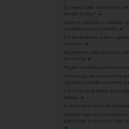
É o nome dado a uma parte, fat
porção de algo?
▶
Assim é chamado o indivíduo q
concedeu uma entrevista.
▶
É o ato de fechar e abrir rapi
os olhos?
▶
Ela pode ter páginas ou ser um
de vistoria
▶
Região litorânea próxima ao m
Uma das gírias mais comuns q
significa confusão ou uma briga
É a cor do fio grisalho que surg
cabeça.
▶
A semente ou fruto do dendeze
Existem mais de 100 espécies 
planta mas o da paz é o mais f
▶