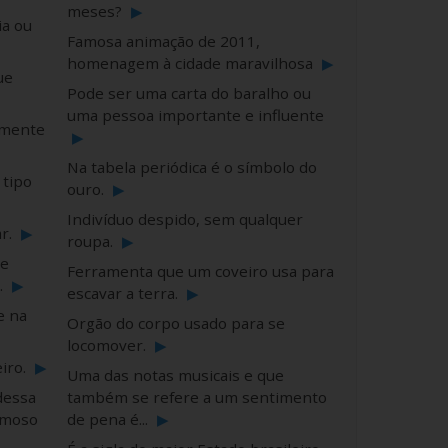
meses?
▶
ia ou
Famosa animação de 2011,
homenagem à cidade maravilhosa
▶
ue
Pode ser uma carta do baralho ou
uma pessoa importante e influente
damente
▶
Na tabela periódica é o símbolo do
 tipo
ouro.
▶
Indivíduo despido, sem qualquer
ar.
▶
roupa.
▶
ue
Ferramenta que um coveiro usa para
.
▶
escavar a terra.
▶
e na
Orgão do corpo usado para se
locomover.
▶
iro.
▶
Uma das notas musicais e que
dessa
também se refere a um sentimento
amoso
de pena é...
▶