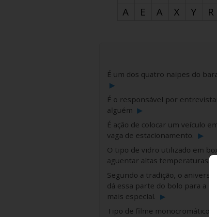
A
E
A
X
Y
R
É um dos quatro naipes do bara
▶
É o responsável por entrevista
alguém
▶
É ação de colocar um veículo e
vaga de estacionamento.
▶
O tipo de vidro utilizado em bo
aguentar altas temperaturas.
Segundo a tradição, o aniversa
dá essa parte do bolo para a p
mais especial.
▶
Tipo de filme monocromático q