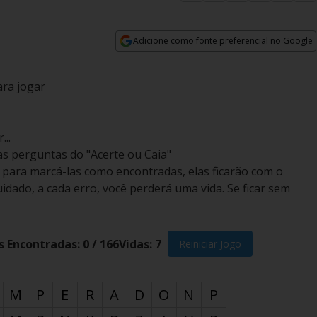
Adicione como fonte preferencial no Google
Opens in new window
ara jogar
...
as perguntas do "Acerte ou Caia"
a para marcá-las como encontradas, elas ficarão com o
idado, a cada erro, você perderá uma vida. Se ficar sem
s Encontradas:
0
/
166
Vidas:
7
Reiniciar Jogo
M
P
E
R
A
D
O
N
P