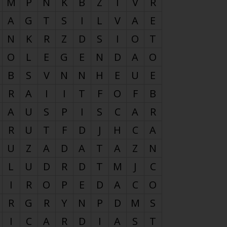
M
P
N
K
B
Z
I
V
R
A
G
T
S
I
L
V
A
E
N
K
R
Z
D
S
I
O
T
O
L
E
G
E
N
D
A
O
B
S
V
N
N
H
E
U
E
R
A
I
I
T
F
O
F
B
A
U
S
P
I
S
C
A
R
R
U
T
F
D
J
H
C
A
U
Z
A
D
A
T
A
Z
N
L
U
D
R
D
T
M
J
C
I
R
O
P
E
D
A
C
O
R
G
R
Y
N
P
D
M
S
I
C
A
R
D
I
A
S
T