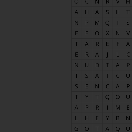
O
C
N
R
V
H
A
H
A
S
H
T
N
P
M
Q
I
S
E
E
O
X
N
V
T
A
R
E
F
A
E
R
A
J
L
C
N
U
D
T
A
P
I
S
A
T
C
U
S
E
N
C
A
P
T
Y
T
Q
O
U
A
P
R
I
M
E
L
H
E
Y
B
N
G
O
T
A
Q
U