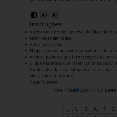
07/07/2026 - 02H05
(ATUALIZADO EM
07/07/2026 - 02H05
)
A+
A-
Instruções
Você deve escolher um nível de dificuldade p
Fácil - vidas ilimitadas
Gato - sete vidas
Ninja - apenas uma vida, sem chance de errar
Ache as palavras que foram respostas para 
Clique nas letras que fazem parte da palavr
fundo colorido caso estejam corretas, mas cu
vidas, cairá no buraco!
Caça-Palavras
Nível:
Fácil
Gato
Ninja
Letra
J
U
B
A
T
E