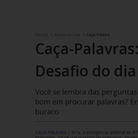
Record
Acerte ou Caia
Caça-Palavra
Caça-Palavras:
Desafio do dia
Você se lembra das perguntas 
bom em procurar palavras? Enc
buraco
CAÇA-PALAVRA
|
Ri7a, a inteligência artificial do R7