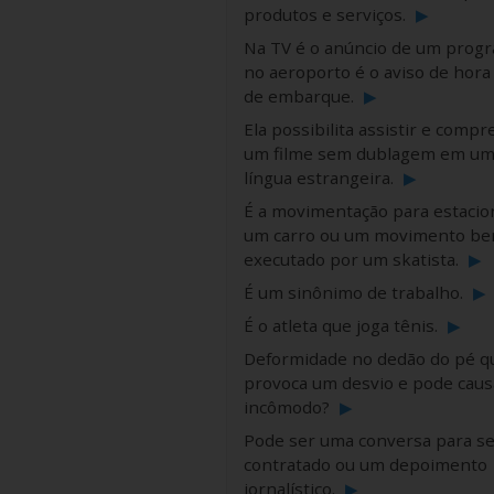
produtos e serviços.
▶
Na TV é o anúncio de um prog
no aeroporto é o aviso de hora 
de embarque.
▶
Ela possibilita assistir e comp
um filme sem dublagem em u
língua estrangeira.
▶
É a movimentação para estacio
um carro ou um movimento b
executado por um skatista.
▶
É um sinônimo de trabalho.
▶
É o atleta que joga tênis.
▶
Deformidade no dedão do pé q
provoca um desvio e pode caus
incômodo?
▶
Pode ser uma conversa para se
contratado ou um depoimento
jornalístico.
▶