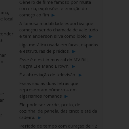
Gênero de filme famoso por muita
correria, explosões e emoção do
rama,
começo ao fim
▶
e local
A famosa modalidade esportiva que
começou sendo chamada de vale tudo
reender
e tem anderson silva como ídolo
▶
ma
Liga metálica usada em facas, espadas
e estruturas de prédios.
▶
nar
Esse é o estilo musical do MV Bill,
em
Negra Li e Mano Brown.
▶
É a abreviação de televisão.
▶
Essas são as duas letras que
representam número 4 em
ue
algarismos romanos
▶
ar
Ele pode ser verde, preto, de
cozinha, de panela, das cinco e até da
r
cadeira.
▶
Período de tempo com duração de 12