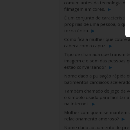
comum antes da tecnologia de
filmagem em cores.
▶
É um conjunto de característica
próprias de uma pessoa, o que
torna única.
▶
Como fica a mulher que cobre 
cabeca com o capuz.
▶
Tipo de chamada que transmite
imagem e o som das pessoas q
estão conversando?
▶
Nome dado a pulsação rápida o
batimentos cardíacos acelerad
Também chamado de jogo da ve
o símbolo usado para facilitar a
na internet.
▶
Mulher com quem se mantém
relacionamento amoroso?
▶
Nome dado ao aumento de pre