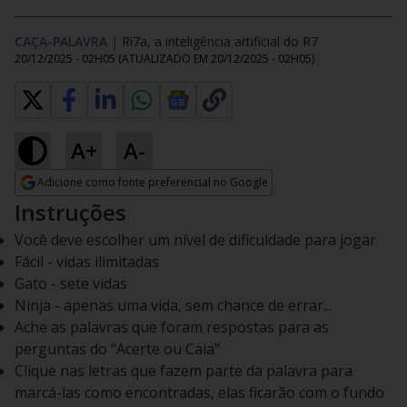
CAÇA-PALAVRA
|
Ri7a, a inteligência artificial do R7
20/12/2025 - 02H05
(ATUALIZADO EM
20/12/2025 - 02H05
)
A+
A-
Adicione como fonte preferencial no Google
Opens in new window
Instruções
Você deve escolher um nível de dificuldade para jogar
Fácil - vidas ilimitadas
Gato - sete vidas
Ninja - apenas uma vida, sem chance de errar...
Ache as palavras que foram respostas para as
perguntas do "Acerte ou Caia"
Clique nas letras que fazem parte da palavra para
marcá-las como encontradas, elas ficarão com o fundo