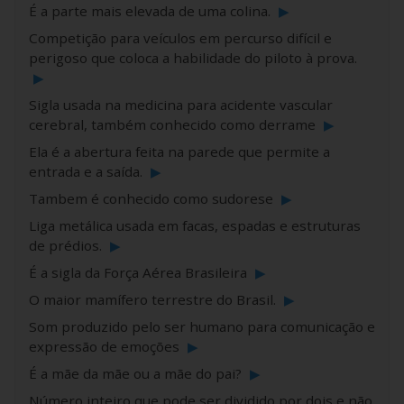
É a parte mais elevada de uma colina.
▶
Competição para veículos em percurso difícil e
perigoso que coloca a habilidade do piloto à prova.
▶
Sigla usada na medicina para acidente vascular
cerebral, também conhecido como derrame
▶
Ela é a abertura feita na parede que permite a
entrada e a saída.
▶
Tambem é conhecido como sudorese
▶
Liga metálica usada em facas, espadas e estruturas
de prédios.
▶
É a sigla da Força Aérea Brasileira
▶
O maior mamífero terrestre do Brasil.
▶
Som produzido pelo ser humano para comunicação e
expressão de emoções
▶
É a mãe da mãe ou a mãe do pai?
▶
Número inteiro que pode ser dividido por dois e não