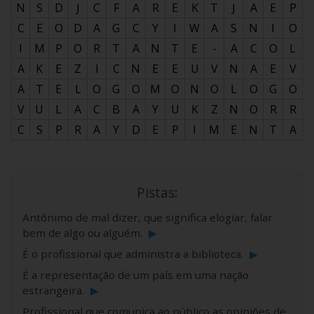
N
S
D
J
C
F
A
R
E
K
T
J
A
E
P
C
E
O
D
A
G
C
Y
I
W
A
S
N
I
O
I
M
P
O
R
T
A
N
T
E
-
A
C
O
L
A
K
E
Z
I
C
N
E
E
U
V
N
A
E
V
A
T
E
L
O
G
O
M
O
N
O
L
O
G
O
V
U
L
A
C
B
A
Y
U
K
Z
N
O
R
R
C
S
P
R
A
Y
D
E
P
I
M
E
N
T
A
Pistas:
Antônimo de mal dizer, que significa elogiar, falar
bem de algo ou alguém.
▶
É o profissional que administra a biblioteca.
▶
É a representação de um país em uma nação
estrangeira.
▶
Profissional que comunica ao público as opiniões de