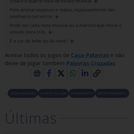
Essa é a quarta nota da escala musical.
▶
Pelo animal espesso e macio, especialmente das
ovelhas e carneiros.
▶
Pode ser uma nota musical ou a marcha que move o
veículo para trás.
▶
É a cor do leite ou da neve?
▶
Acesse todos os jogos de
Caça-Palavras
e não
deixe de jogar também
Palavras Cruzadas
CAÇA PALAVRAS
ACERTE OU CAIA
PASSATEMPO
ENTRETENIMENTO
Últimas