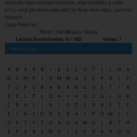
colorido caso estejam corretas, mas cuidado, a cada
erro, você perderá uma vida. Se ficar sem vidas, cairá no
buraco!
Caça-Palavras
Nível:
Fácil
Gato
Ninja
Letras Encontradas:
0
/
165
Vidas:
7
Reiniciar Jogo
A
B
A
R
B
I
E
S
C
O
T
I
L
H
A
N
X
M
P
I
R
M
M
A
Z
S
P
R
L
P
T
O
P
O
B
A
B
A
N
G
U
S
T
I
A
E
E
L
P
L
Q
A
V
A
Q
O
G
L
O
R
C
R
A
L
I
V
I
O
D
E
R
R
E
T
E
E
I
N
F
O
B
X
R
A
J
P
D
M
J
L
D
F
T
F
T
U
A
O
A
W
O
J
B
T
H
E
F
A
B
E
M
D
I
Z
E
R
A
R
O
O