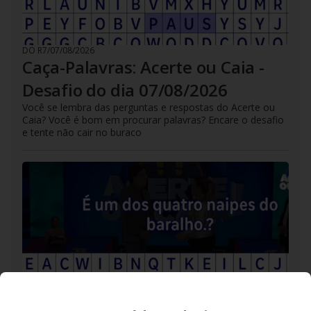
DO R7
/
07/08/2026
Caça-Palavras: Acerte ou Caia -
Desafio do dia 07/08/2026
Você se lembra das perguntas e respostas do Acerte ou
Caia? Você é bom em procurar palavras? Encare o desafio
e tente não cair no buraco
DO R7
/
06/08/2026