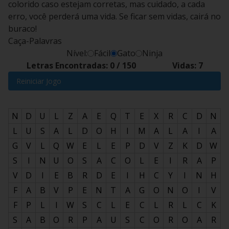
colorido caso estejam corretas, mas cuidado, a cada
erro, você perderá uma vida. Se ficar sem vidas, cairá no
buraco!
Caça-Palavras
Nível:
Fácil
Gato
Ninja
Letras Encontradas:
0
/
150
Vidas:
7
Reiniciar Jogo
N
D
U
L
Z
A
E
Q
T
E
X
R
C
D
N
L
U
S
A
L
D
O
H
I
M
A
L
A
I
A
G
V
L
Q
W
E
L
E
P
D
V
Z
K
D
W
S
I
N
U
O
S
A
C
O
L
E
I
R
A
P
V
D
I
E
B
R
D
E
I
H
C
Y
I
N
H
F
A
B
V
P
E
N
T
A
G
O
N
O
I
V
F
P
L
I
W
S
C
L
E
C
L
R
L
C
K
S
A
B
O
R
P
A
U
S
C
O
R
O
A
R