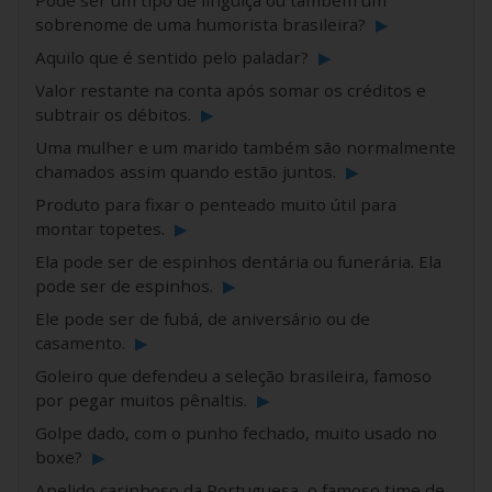
Pode ser um tipo de linguiça ou também um
sobrenome de uma humorista brasileira?
▶
Aquilo que é sentido pelo paladar?
▶
Valor restante na conta após somar os créditos e
subtrair os débitos.
▶
Uma mulher e um marido também são normalmente
chamados assim quando estão juntos.
▶
Produto para fixar o penteado muito útil para
montar topetes.
▶
Ela pode ser de espinhos dentária ou funerária. Ela
pode ser de espinhos.
▶
Ele pode ser de fubá, de aniversário ou de
casamento.
▶
Goleiro que defendeu a seleção brasileira, famoso
por pegar muitos pênaltis.
▶
Golpe dado, com o punho fechado, muito usado no
boxe?
▶
Apelido carinhoso da Portuguesa, o famoso time de