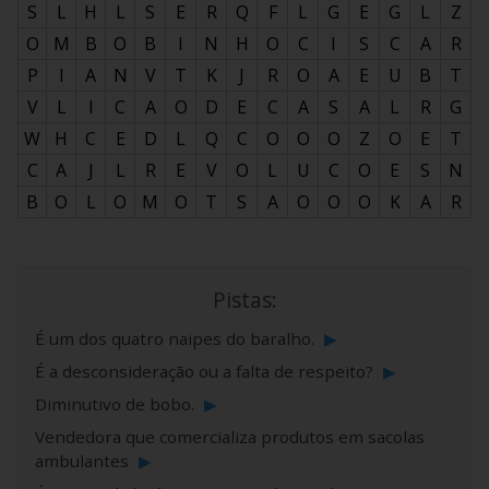
S
L
H
L
S
E
R
Q
F
L
G
E
G
L
Z
O
M
B
O
B
I
N
H
O
C
I
S
C
A
R
P
I
A
N
V
T
K
J
R
O
A
E
U
B
T
V
L
I
C
A
O
D
E
C
A
S
A
L
R
G
W
H
C
E
D
L
Q
C
O
O
O
Z
O
E
T
C
A
J
L
R
E
V
O
L
U
C
O
E
S
N
B
O
L
O
M
O
T
S
A
O
O
O
K
A
R
Pistas:
É um dos quatro naipes do baralho.
▶
É a desconsideração ou a falta de respeito?
▶
Diminutivo de bobo.
▶
Vendedora que comercializa produtos em sacolas
ambulantes
▶