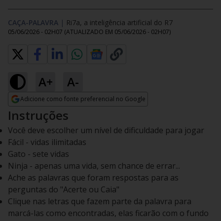
CAÇA-PALAVRA
|
Ri7a, a inteligência artificial do R7
05/06/2026 - 02H07
(ATUALIZADO EM
05/06/2026 - 02H07
)
A+
A-
Adicione como fonte preferencial no Google
Opens in new window
Instruções
Você deve escolher um nível de dificuldade para jogar
Fácil - vidas ilimitadas
Gato - sete vidas
Ninja - apenas uma vida, sem chance de errar...
Ache as palavras que foram respostas para as
perguntas do "Acerte ou Caia"
Clique nas letras que fazem parte da palavra para
marcá-las como encontradas, elas ficarão com o fundo