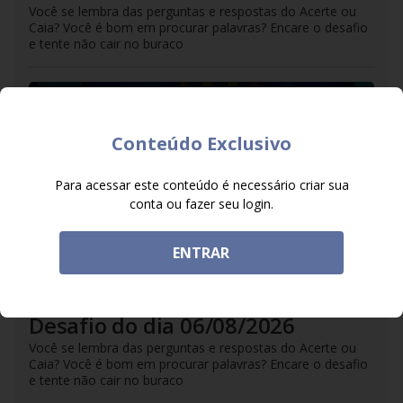
Você se lembra das perguntas e respostas do Acerte ou
Caia? Você é bom em procurar palavras? Encare o desafio
e tente não cair no buraco
Conteúdo Exclusivo
Para acessar este conteúdo é necessário criar sua
conta ou fazer seu login.
ENTRAR
DO R7
/
06/08/2026
Caça-Palavras: Acerte ou Caia -
Desafio do dia 06/08/2026
Você se lembra das perguntas e respostas do Acerte ou
Caia? Você é bom em procurar palavras? Encare o desafio
e tente não cair no buraco