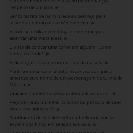
É o sentimento de incerteza ou desconfiança a
respeito de um fato.
▶
Lenço ou tira de pano presa ao pescoço para
sustentar o braço ou a mão enferma.
▶
Ato de se dedicar com força e empenho para
alcançar uma meta ideal.
▶
É o ato de colocar uma coroa em alguém? Como
honra ou título?
▶
Ação da galinha ao procurar comida no solo
▶
Pode ser uma frase sedutora que visa conquista
amorosa ou o nome de um personagem da turma da
Mônica
▶
Unidade numérica que equivale a mil vezes mil.
▶
Peça de couro ou metal colocada no pescoço de cães
ou outros animais é?
▶
Sentimento de consideração e obediência que se
espera dos filhos em relação aos pais.
▶