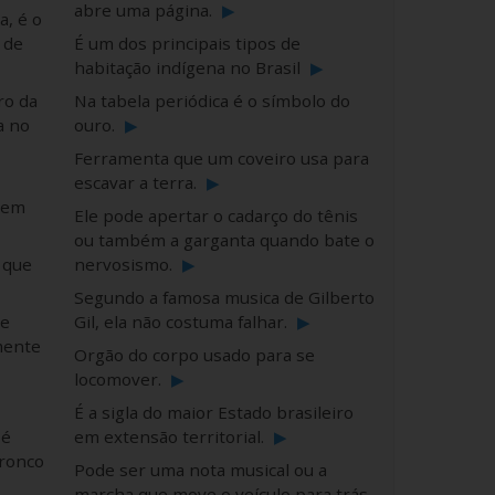
abre uma página.
▶
, é o
 de
É um dos principais tipos de
habitação indígena no Brasil
▶
ro da
Na tabela periódica é o símbolo do
a no
ouro.
▶
Ferramenta que um coveiro usa para
escavar a terra.
▶
 em
Ele pode apertar o cadarço do tênis
ou também a garganta quando bate o
a que
nervosismo.
▶
Segundo a famosa musica de Gilberto
de
Gil, ela não costuma falhar.
▶
mente
Orgão do corpo usado para se
locomover.
▶
É a sigla do maior Estado brasileiro
 é
em extensão territorial.
▶
tronco
Pode ser uma nota musical ou a
marcha que move o veículo para trás.