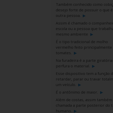
Também conhecido como cobiça
desejo forte de possuir o que é
outra pessoa.
▶
Assim é chamado o companhei
escola ou a pessoa que trabalh
mesmo ambiente
▶
É o tipo tradicional de molho
vermelho feito principalmente
tomates.
▶
Na furadeira é a parte giratóri
perfura o material.
▶
Esse dispositivo tem a função 
retardar, parar ou travar total
um veículo.
▶
É o antônimo de maior.
▶
Além de costas, assim também
chamada a parte posterior do 
humano.
▶