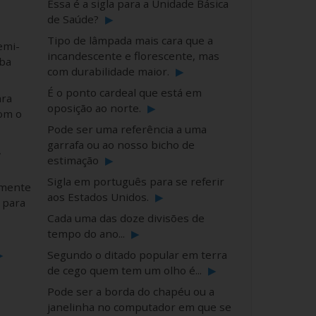
Essa é a sigla para a Unidade Básica
de Saúde?
▶
Tipo de lâmpada mais cara que a
emi-
incandescente e florescente, mas
lba
com durabilidade maior.
▶
É o ponto cardeal que está em
ara
oposição ao norte.
▶
com o
Pode ser uma referência a uma
garrafa ou ao nosso bicho de
,
estimação
▶
Sigla em português para se referir
lmente
aos Estados Unidos.
▶
 para
Cada uma das doze divisões de
tempo do ano...
▶
▶
Segundo o ditado popular em terra
de cego quem tem um olho é...
▶
Pode ser a borda do chapéu ou a
janelinha no computador em que se