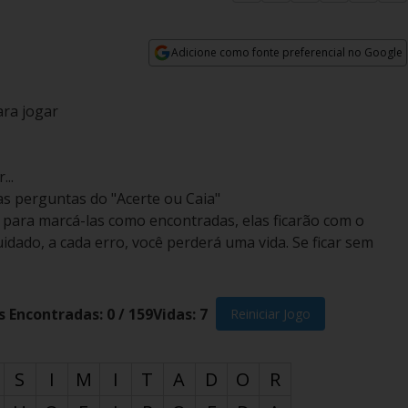
Adicione como fonte preferencial no Google
Opens in new window
ara jogar
...
as perguntas do "Acerte ou Caia"
a para marcá-las como encontradas, elas ficarão com o
idado, a cada erro, você perderá uma vida. Se ficar sem
s Encontradas:
0
/
159
Vidas:
7
Reiniciar Jogo
S
I
M
I
T
A
D
O
R