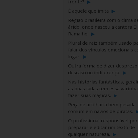
frente?
▶
É aquele que imita
▶
Região brasileira com o clima s
árido, onde nasceu a cantora E
Ramalho.
▶
Plural de raiz também usado p
falar dos vínculos emocionais 
lugar.
▶
Outra forma de dizer desprezo
descaso ou indiferença.
▶
Nas histórias fantásticas, gera
as boas fadas têm essa varinha
fazer suas mágicas.
▶
Peça de artilharia bem pesada
comum em navios de piratas.
O profissional responsável por
preparar e editar um texto de
qualquer natureza.
▶