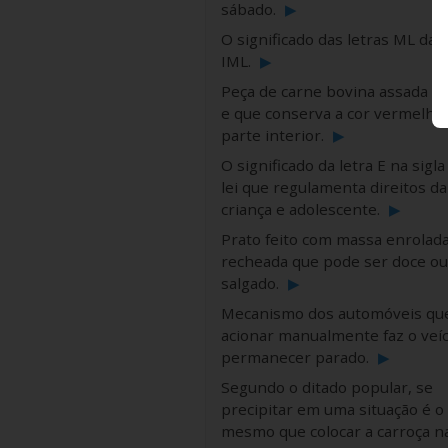
sábado.
▶
O significado das letras ML da s
IML.
▶
Peça de carne bovina assada ou 
e que conserva a cor vermelha
parte interior.
▶
O significado da letra E na sigla
lei que regulamenta direitos da
criança e adolescente.
▶
Prato feito com massa enrolada
recheada que pode ser doce ou
salgado.
▶
Mecanismo dos automóveis qu
acionar manualmente faz o veíc
permanecer parado.
▶
Segundo o ditado popular, se
precipitar em uma situação é o
mesmo que colocar a carroça n