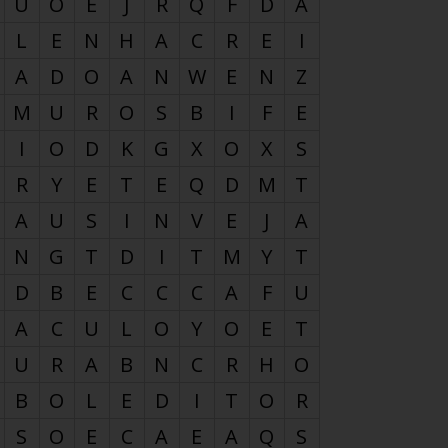
U
O
E
J
R
Q
F
D
A
L
E
N
H
A
C
R
E
I
A
D
O
A
N
W
E
N
Z
M
U
R
O
S
B
I
F
E
I
O
D
K
G
X
O
X
S
R
Y
E
T
E
Q
D
M
T
A
U
S
I
N
V
E
J
A
N
G
T
D
I
T
M
Y
T
D
B
E
C
C
C
A
F
U
A
C
U
L
O
Y
O
E
T
U
R
A
B
N
C
R
H
O
B
O
L
E
D
I
T
O
R
S
O
E
C
A
E
A
Q
S