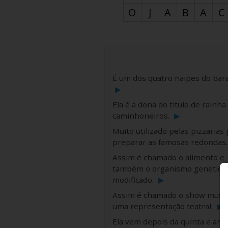
O
J
A
B
A
C
É um dos quatro naipes do bara
▶
Ela é a dona do título de rainha
caminhoneiros.
▶
Muito utilizado pelas pizzarias
preparar as famosas redondas
Assim é chamado o alimento e
também o organismo genetic
modificado.
▶
Assim é chamado o show music
uma representação teatral.
▶
Ela vem depois da quinta e ant