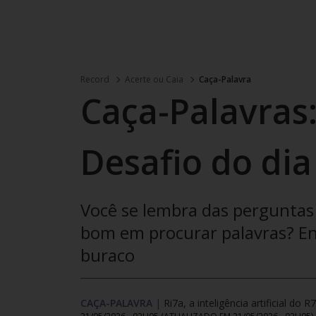
Record
Acerte ou Caia
Caça-Palavra
Caça-Palavras:
Desafio do dia
Você se lembra das perguntas 
bom em procurar palavras? Enc
buraco
CAÇA-PALAVRA
|
Ri7a, a inteligência artificial do R7