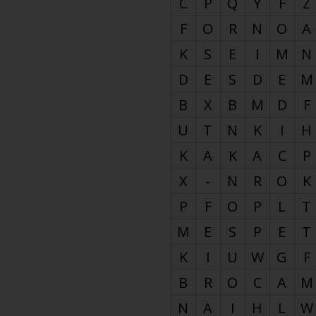
C
P
Q
Y
F
Z
F
O
R
N
O
A
K
S
E
I
M
N
D
E
S
D
E
M
B
X
B
M
D
F
U
T
N
K
I
H
K
A
K
A
C
P
X
-
N
R
O
K
P
F
O
P
L
T
M
E
S
P
E
T
K
I
U
W
G
F
B
R
O
C
A
M
N
A
I
H
L
W