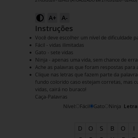
21/05/2026 - 02H05
(ATUALIZADO EM
21/05/2026 - 02H05
)
A+
A-
Instruções
Você deve escolher um nível de dificuldade p
Fácil - vidas ilimitadas
Gato - sete vidas
Ninja - apenas uma vida, sem chance de errar
Ache as palavras que foram respostas para 
Clique nas letras que fazem parte da palavr
fundo colorido caso estejam corretas, mas cu
vidas, cairá no buraco!
Caça-Palavras
Nível:
Fácil
Gato
Ninja
Letra
D
O
S
B
O
I