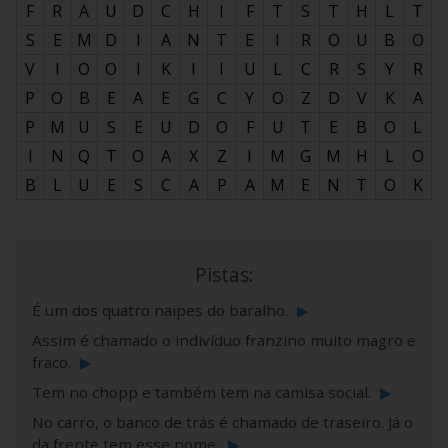
F
R
A
U
D
C
H
I
F
T
S
T
H
L
T
S
E
M
D
I
A
N
T
E
I
R
O
U
B
O
V
I
O
O
I
K
I
I
U
L
C
R
S
Y
R
P
O
B
E
A
E
G
C
Y
O
Z
D
V
K
A
P
M
U
S
E
U
D
O
F
U
T
E
B
O
L
I
N
Q
T
O
A
X
Z
I
M
G
M
H
L
O
B
L
U
E
S
C
A
P
A
M
E
N
T
O
K
Pistas:
É um dos quatro naipes do baralho.
▶
Assim é chamado o indivíduo franzino muito magro e
fraco.
▶
Tem no chopp e também tem na camisa social.
▶
No carro, o banco de trás é chamado de traseiro. Já o
da frente tem esse nome.
▶