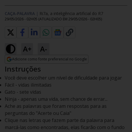
CAÇA-PALAVRA
|
Ri7a, a inteligência artificial do R7
29/05/2026 - 02H05
(ATUALIZADO EM
29/05/2026 - 02H05
)
A+
A-
Adicione como fonte preferencial no Google
Opens in new window
Instruções
Você deve escolher um nível de dificuldade para jogar
Fácil - vidas ilimitadas
Gato - sete vidas
Ninja - apenas uma vida, sem chance de errar...
Ache as palavras que foram respostas para as
perguntas do "Acerte ou Caia"
Clique nas letras que fazem parte da palavra para
marcá-las como encontradas, elas ficarão com o fundo