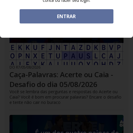
conta ou fazer seu login.
ENTRAR
DO R7
/
05/08/2026
Caça-Palavras: Acerte ou Caia -
Desafio do dia 05/08/2026
Você se lembra das perguntas e respostas do Acerte ou
Caia? Você é bom em procurar palavras? Encare o desafio
e tente não cair no buraco