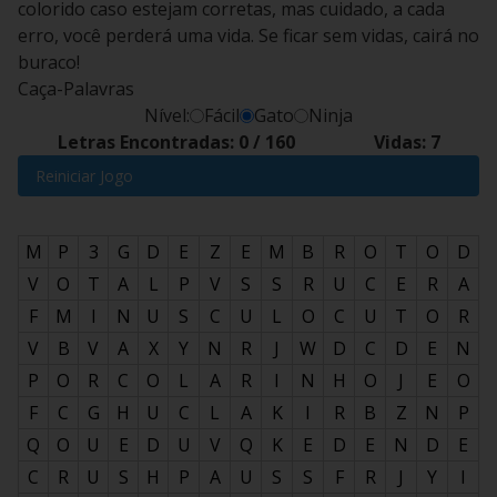
colorido caso estejam corretas, mas cuidado, a cada
erro, você perderá uma vida. Se ficar sem vidas, cairá no
buraco!
Caça-Palavras
Nível:
Fácil
Gato
Ninja
Letras Encontradas:
0
/
160
Vidas:
7
Reiniciar Jogo
M
P
3
G
D
E
Z
E
M
B
R
O
T
O
D
V
O
T
A
L
P
V
S
S
R
U
C
E
R
A
F
M
I
N
U
S
C
U
L
O
C
U
T
O
R
V
B
V
A
X
Y
N
R
J
W
D
C
D
E
N
P
O
R
C
O
L
A
R
I
N
H
O
J
E
O
F
C
G
H
U
C
L
A
K
I
R
B
Z
N
P
Q
O
U
E
D
U
V
Q
K
E
D
E
N
D
E
C
R
U
S
H
P
A
U
S
S
F
R
J
Y
I