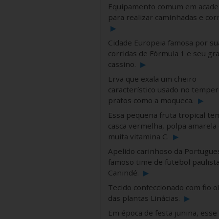
Equipamento comum em acade
para realizar caminhadas e cor
▶
Cidade Europeia famosa por su
corridas de Fórmula 1 e seu gr
cassino.
▶
Erva que exala um cheiro
característico usado no temper
pratos como a moqueca.
▶
Essa pequena fruta tropical te
casca vermelha, polpa amarela 
muita vitamina C.
▶
Apelido carinhoso da Portugues
famoso time de futebol paulist
Canindé.
▶
Tecido confeccionado com fio o
das plantas Linácias.
▶
Em época de festa junina, esse