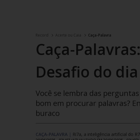
Record
Acerte ou Caia
Caça-Palavra
Caça-Palavras:
Desafio do dia
Você se lembra das perguntas 
bom em procurar palavras? Enc
buraco
CAÇA-PALAVRA
|
Ri7a, a inteligência artificial do R7