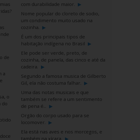
mias
com durabilidade maior.
▶
ridas?
Nome popular do cloreto de sodio,
um condimento muito usado na
as
cozinha.
▶
ande
É um dos principais tipos de
habitação indígena no Brasil
▶
Ele pode ser verde, preto, de
o de
cozinha, de panela, das cinco e até da
cadeira.
▶
m a
Segundo a famosa musica de Gilberto
e
Gil, ela não costuma falhar.
▶
Uma das notas musicais e que
a, o
também se refere a um sentimento
a do
de pena é...
▶
Orgão do corpo usado para se
btido
locomover.
▶
Ela está nas aves e nos morcegos, e
 doce
também na xícara.
▶