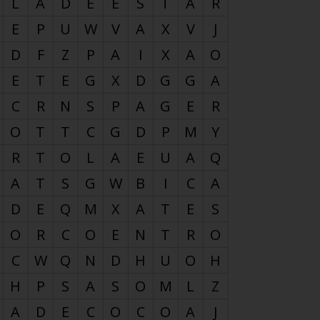
L
A
D
E
E
S
T
A
R
E
P
U
W
V
A
X
V
J
D
F
Z
P
A
I
X
A
O
E
T
E
G
X
D
G
G
A
C
R
N
S
P
A
G
E
R
O
T
T
C
G
D
P
M
Y
R
T
O
L
A
E
U
A
Q
A
T
S
G
W
B
I
C
A
D
E
Q
M
X
A
T
E
S
O
R
C
O
E
N
T
R
O
C
W
Q
N
D
H
U
O
H
H
P
S
A
S
O
M
L
Z
A
D
E
C
O
C
O
A
J