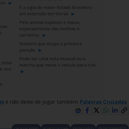
sso.
▶
É a sigla do maior Estado brasileiro
em extensão territorial.
▶
Pelo animal espesso e macio,
cias
especialmente das ovelhas e
o
carneiros.
▶
Número que ocupa a primeira
posição.
▶
Pode ser uma nota musical ou a
, esse
marcha que move o veículo para trás.
e nos
▶
o
as
e não deixe de jogar também
Palavras Cruzadas
CAÇA PALAVRAS
ACERTE OU CAIA
PASSATEMPO
ENTRETENIMENTO