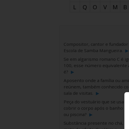
L
Q
O
V
M
B
Compositor, cantor e fundador
Escola de Samba Mangueira.
▶
Se em algarismo romano C é ig
100, esse número equivalente 
é?
▶
Aposento onde a família ou am
reúnem, também conhecido c
sala de visitas.
▶
Peça do vestuário que se usa p
cobrir o corpo após o banho d
ou piscina?
▶
Substância presente no chá, ca