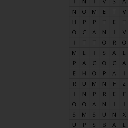
I
N
I
V
S
A
N
O
M
E
T
V
H
P
P
T
E
T
O
C
A
N
I
V
I
T
T
O
R
O
M
L
I
S
A
L
P
A
C
O
C
A
E
H
O
P
A
I
R
U
M
N
F
Z
I
N
P
R
E
F
O
O
A
N
I
I
S
M
S
U
N
X
U
P
S
B
A
L