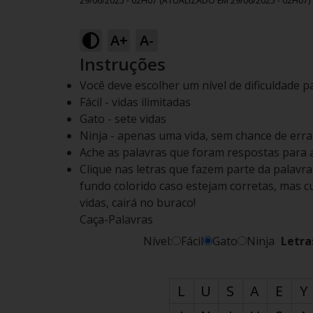
29/06/2025 - 02H07
(ATUALIZADO EM
29/06/2025 - 02H07
)
A+
A-
Instruções
Você deve escolher um nível de dificuldade p
Fácil - vidas ilimitadas
Gato - sete vidas
Ninja - apenas uma vida, sem chance de errar
Ache as palavras que foram respostas para 
Clique nas letras que fazem parte da palavr
fundo colorido caso estejam corretas, mas cu
vidas, cairá no buraco!
Caça-Palavras
Nível:
Fácil
Gato
Ninja
Letra
L
U
S
A
E
Y