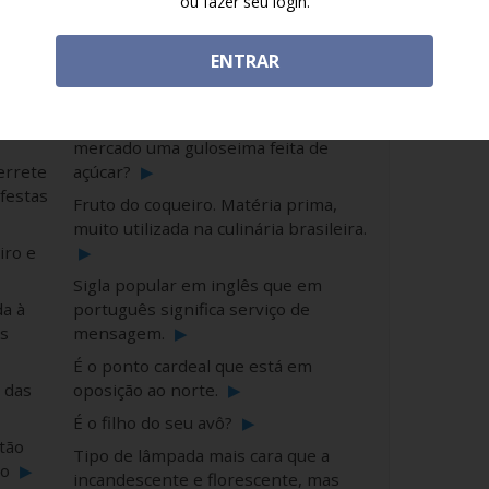
ou fazer seu login.
manhã
▶
Aquilo que os pais escolhem para o
feitado
ENTRAR
bebê ao nascer e registram em
.
▶
cartório?
▶
ocado
Na arma é um projétil, mas no
mercado uma guloseima feita de
errete
açúcar?
▶
 festas
Fruto do coqueiro. Matéria prima,
muito utilizada na culinária brasileira.
iro e
▶
Sigla popular em inglês que em
a à
português significa serviço de
s
mensagem.
▶
É o ponto cardeal que está em
 das
oposição ao norte.
▶
É o filho do seu avô?
▶
tão
Tipo de lâmpada mais cara que a
ão
▶
incandescente e florescente, mas