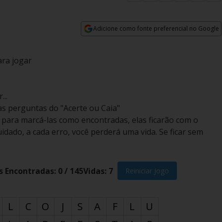
Adicione como fonte preferencial no Google
Opens in new window
ara jogar
...
as perguntas do "Acerte ou Caia"
a para marcá-las como encontradas, elas ficarão com o
idado, a cada erro, você perderá uma vida. Se ficar sem
s Encontradas:
0
/
145
Vidas:
7
Reiniciar Jogo
L
C
O
J
S
A
F
L
U