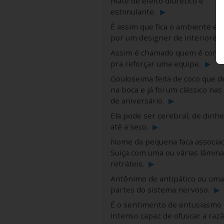
mate de efeito diurético e
estimulante.
▶
É assim que fica o ambiente en
por um designer de interiores
Assim é chamado quem é conv
pra reforçar uma equipe.
▶
Gouloseima feita de coco que d
na boca e já foi um clássico nas
de aniversário.
▶
Ela pode ser cerebral, de dinhe
até a seco.
▶
Nome da pequena faca associad
Suíça com uma ou várias lâmina
retráteis.
▶
Antônimo de antipático ou uma
partes do sistema nervoso.
▶
É o sentimento de entusiasmo 
intenso capaz de ofuscar a raz