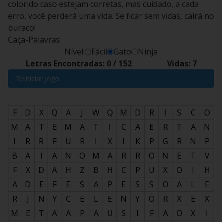
colorido caso estejam corretas, mas cuidado, a cada
erro, você perderá uma vida. Se ficar sem vidas, cairá no
buraco!
Caça-Palavras
Nível:
Fácil
Gato
Ninja
Letras Encontradas:
0
/
152
Vidas:
7
Reiniciar Jogo
F
D
X
Q
A
J
W
Q
M
D
R
I
S
C
O
M
A
T
E
M
A
T
I
C
A
E
R
T
A
N
I
R
R
F
U
R
I
X
I
K
P
G
R
N
P
B
A
I
A
N
O
M
A
R
R
O
N
E
T
V
F
X
D
A
H
Z
B
H
C
P
U
X
O
I
H
A
D
E
F
E
S
A
P
E
S
S
O
A
L
E
R
J
N
Y
C
E
L
E
N
Y
O
R
X
E
X
M
E
T
A
A
P
A
U
S
I
F
A
O
X
I