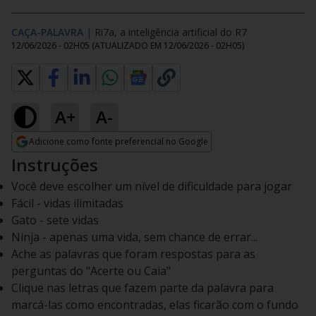
CAÇA-PALAVRA
|
Ri7a, a inteligência artificial do R7
12/06/2026 - 02H05
(ATUALIZADO EM
12/06/2026 - 02H05
)
A+
A-
Adicione como fonte preferencial no Google
Opens in new window
Instruções
Você deve escolher um nível de dificuldade para jogar
Fácil - vidas ilimitadas
Gato - sete vidas
Ninja - apenas uma vida, sem chance de errar...
Ache as palavras que foram respostas para as
perguntas do "Acerte ou Caia"
Clique nas letras que fazem parte da palavra para
marcá-las como encontradas, elas ficarão com o fundo