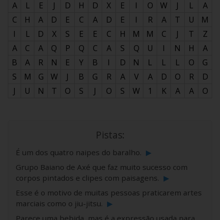
A
L
E
J
D
H
D
X
E
I
O
W
J
L
A
C
H
A
D
E
C
A
D
E
I
R
A
T
U
M
I
L
D
X
S
E
E
C
H
M
M
C
J
T
Z
A
C
A
Q
P
Q
C
A
S
Q
U
I
N
H
A
B
A
R
N
E
Y
B
I
D
N
L
L
L
O
G
S
M
G
W
J
B
G
R
A
V
A
D
O
R
D
J
U
N
T
O
S
J
O
S
W
1
K
A
A
O
Pistas:
É um dos quatro naipes do baralho.
▶
Grupo Baiano de Axé que faz muito sucesso com
corpos pintados e clipes com paisagens.
▶
Esse é o motivo de muitas pessoas praticarem artes
marciais como o jiu-jitsu.
▶
Parece uma bebida, mas é a expressão usada para