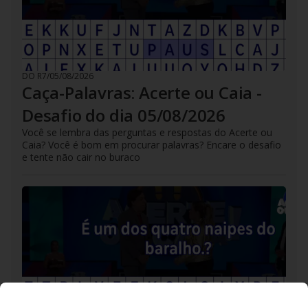
DO R7
/
05/08/2026
Caça-Palavras: Acerte ou Caia -
Desafio do dia 05/08/2026
Você se lembra das perguntas e respostas do Acerte ou
Caia? Você é bom em procurar palavras? Encare o desafio
e tente não cair no buraco