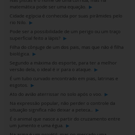
Nas pistas é o nome de uma corrida, mas na
matemática pode ser uma equação.
▶
Cidade egípcia é conhecida por suas pirâmides pelo
rio Nilo.
▶
Pode ser a possibilidade de um perigo ou um traço
superficial feito a lápis?
▶
Filha do cônjuge de um dos pais, mas que não é filha
biológica.
▶
Segundo a máxima do esporte, para ter a melhor
versão dela, o ideal é ir para o ataque.
▶
É um tubo curvado encontrado em pias, latrinas e
esgotos.
▶
Ato do avião aterrissar no solo após o voo.
▶
Na expressão popular, não perder o controle da
situação significa não deixar a peteca...
▶
É o animal que nasce a partir do cruzamento entre
um jumento e uma égua.
▶
Na arma é um projétil, mas no mercado uma